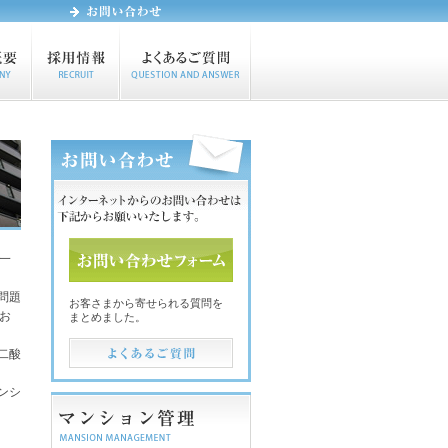
一
問題
お客さまから寄せられる質問を
お
まとめました。
二酸
ンシ