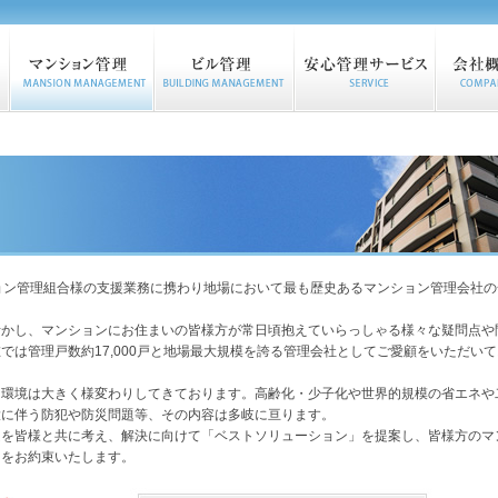
ョン管理組合様の支援業務に携わり地場において最も歴史あるマンション管理会社の
活かし、マンションにお住まいの皆様方が常日頃抱えていらっしゃる様々な疑問点や
では管理戸数約17,000戸と地場最大規模を誇る管理会社としてご愛顧をいただいて
く環境は大きく様変わりしてきております。高齢化・少子化や世界的規模の省エネや
大に伴う防犯や防災問題等、その内容は多岐に亘ります。
題を皆様と共に考え、解決に向けて「ベストソリューション」を提案し、皆様方のマ
とをお約束いたします。