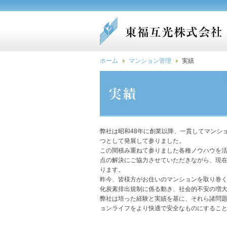
ホーム
マンション管理
実績
弊社は昭和48年に創業以降、一貫してマンシ
つとして発展して参りました。
この間積み重ねて参りました各種ノウハウを
点の解決にご協力させていただきながら、現在
ります。
昨今、皆様方がお住いのマンションを取り巻
化炭素排出規制に係る動き、社会的不安の増
弊社は培った経験と実績を基に、それら諸問
ョンライフをより快適で安全なものにするこ